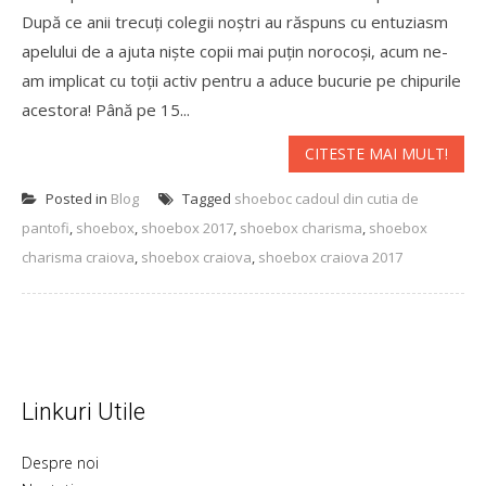
După ce anii trecuți colegii noștri au răspuns cu entuziasm
apelului de a ajuta niște copii mai puțin norocoși, acum ne-
am implicat cu toții activ pentru a aduce bucurie pe chipurile
acestora! Până pe 15...
CITESTE MAI MULT!
Posted in
Blog
Tagged
shoeboc cadoul din cutia de
pantofi
,
shoebox
,
shoebox 2017
,
shoebox charisma
,
shoebox
charisma craiova
,
shoebox craiova
,
shoebox craiova 2017
Linkuri Utile
Despre noi