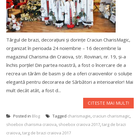
Târgul de brazi, decorațiuni și dorințe Craciun CharisMagic,
organizat în perioada 24 noiembrie – 16 decembrie la
magazinul Charisma din Craiova, str. Rovinari, nr. 19, și-a
închis porțile! Din partea noastră, a fost o încercare de a
recrea un tărâm de basm și de a oferi craiovenilor o soluție
elegantă pentru decorarea de Sărbători a interioarelor! Mai
mult decât atât, a fost d...
CITESTE MAI MULT!
Posted in
Blog
Tagged
charismagie
,
craciun charismagic
,
shoebox charisma craiova
,
shoebox craiova 2017
,
targ de brazi
craiova
,
targ de brazi craiova 2017