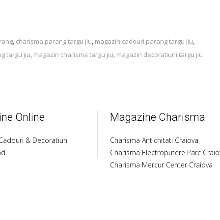
rang
,
charisma parang targu jiu
,
magazin cadouri parang targu jiu
,
 targu jiu
,
magazin charisma targu jiu
,
magazin decoratiuni targu jiu
ne Online
Magazine Charisma
Cadouri & Decoratiuni
Charisma Antichitati Craiova
nd
Charisma Electroputere Parc Craio
Charisma Mercur Center Craiova