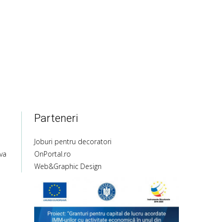
Parteneri
Joburi pentru decoratori
va
OnPortal.ro
Web&Graphic Design