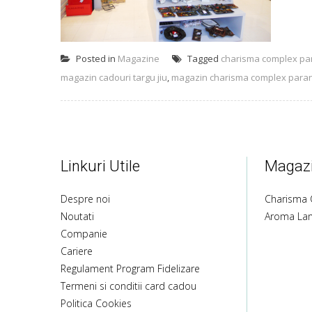
Posted in
Magazine
Tagged
charisma complex pa
magazin cadouri targu jiu
,
magazin charisma complex parang
Linkuri Utile
Magazi
Despre noi
Charisma 
Noutati
Aroma La
Companie
Cariere
Regulament Program Fidelizare
Termeni si conditii card cadou
Politica Cookies