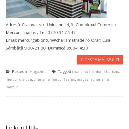
Adresă: Craiova, str. Unirii, nr 14, în Complexul Comercial
Mercur – parter; Tel: 0770 317 147
Email: mercurgablonturi@charismatrade.ro Orar: Luni-
Sâmbătă 9:00-21:00; Duminică 9:00-14:30
CITESTE MAI MULT!
Posted in
Magazine
Tagged
charisma fashion
,
charisma
mercur craiova
,
charisma mercur fashio
,
magazin charisma
mercur
Linkuri Utile