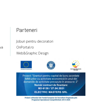
Parteneri
Joburi pentru decoratori
va
OnPortal.ro
Web&Graphic Design