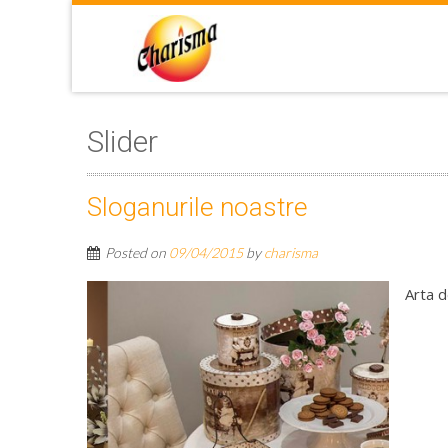
Slider
Sloganurile noastre
Posted on
09/04/2015
by
charisma
Arta d